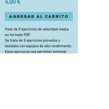
Precio
4,00 €
Agregar al carrito
Pack de 5 ejercicios de velocidad media
en formato PDF.
Se trata de 5 ejercicios provados y
testados con equipos de alto rendimiento.
Estos ejercicios nos permiten entrenar
situaciones de desplazamientos medios,
con todo tipo de giros, pases, recepciones
y finalizaciones a porteria.
AVISO LEGAL
|
POLÍTICA DE PRIVACIDAD
|
POLÍTICA
DE COOKIES
[
CAT
]
[
ES
] [
ENG
]
© OK TRAINING, 2020 | by MAMORO Design